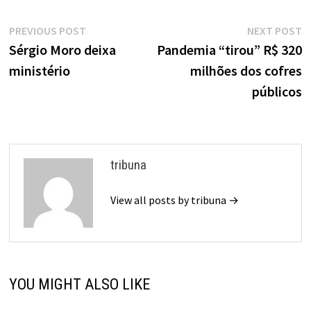
Navegação
Previous
N
PREVIOUS POST
NEXT POST
de
post:
p
Sérgio Moro deixa
Pandemia “tirou” R$ 320
ministério
milhões dos cofres
Post
públicos
tribuna
View all posts by tribuna →
YOU MIGHT ALSO LIKE