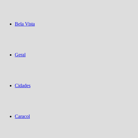
Bela Vista
Geral
Cidades
Caracol