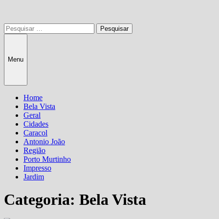
Pesquisar
por:
Menu
Home
Bela Vista
Geral
Cidades
Caracol
Antonio João
Região
Porto Murtinho
Impresso
Jardim
Categoria:
Bela Vista