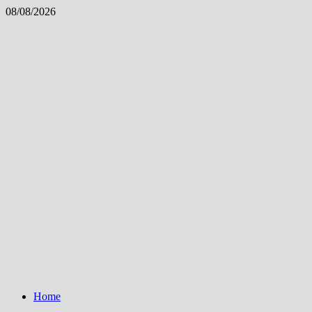
Skip
08/08/2026
to
content
Home