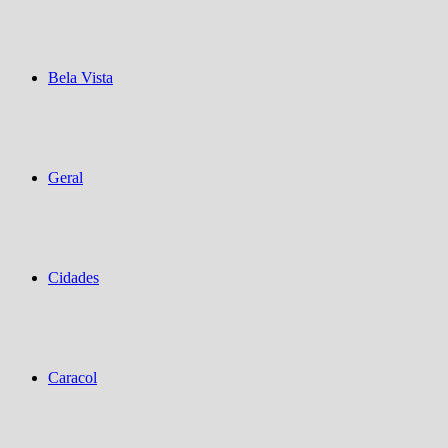
Bela Vista
Geral
Cidades
Caracol