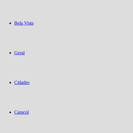
Bela Vista
Geral
Cidades
Caracol