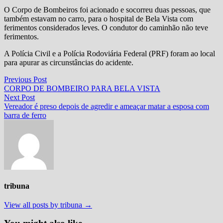
O Corpo de Bombeiros foi acionado e socorreu duas pessoas, que
também estavam no carro, para o hospital de Bela Vista com
ferimentos considerados leves. O condutor do caminhão não teve
ferimentos.
A Polícia Civil e a Polícia Rodoviária Federal (PRF) foram ao local
para apurar as circunstâncias do acidente.
Navegação
Previous
Previous Post
post:
CORPO DE BOMBEIRO PARA BELA VISTA
de
Next
Next Post
Post
post:
Vereador é preso depois de agredir e ameaçar matar a esposa com
barra de ferro
tribuna
View all posts by tribuna →