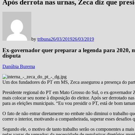
Após derrota nas urnas, Zeca diz que pre
by
tribuna
26/03/2019
26/03/2019
Ex-governador quer preparar a legenda para 2020, 
disputa
Danúbia Burema
Um dos fundadores do PT em MS, Zeca assegurou a presença do partid
Presidente regional do PT em Mato Grosso do Sul, o ex-governador Ze
mais colocar seu nome à disposição do eleitor. Após ser derrotado nas
para as eleições municipais. “Eu vou presidir o PT, está de bom tama
O fato de não entrar diretamente no embate não diminui o trabalho q
correr o interior, motivando a companheirada, superar esses desafios q
Segundo ele, o motivo de tanto trabalho serão os componentes a mais
pelas vagas de vereador; da necessidade de regularizar diretórios muni