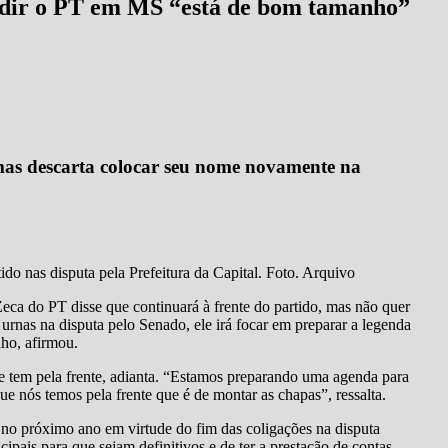
sidir o PT em MS “está de bom tamanho”
mas descarta colocar seu nome novamente na
o nas disputa pela Prefeitura da Capital. Foto. Arquivo
ca do PT disse que continuará à frente do partido, mas não quer
 urnas na disputa pelo Senado, ele irá focar em preparar a legenda
nho, afirmou.
ue tem pela frente, adianta. “Estamos preparando uma agenda para
ue nós temos pela frente que é de montar as chapas”, ressalta.
 no próximo ano em virtude do fim das coligações na disputa
cipais para que sejam definitivos e de ter a prestação de contas