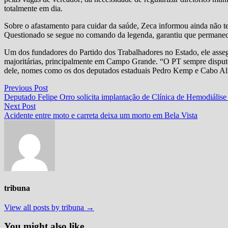
totalmente em dia.
Sobre o afastamento para cuidar da saúde, Zeca informou ainda não ter 
Questionado se segue no comando da legenda, garantiu que permanecer
Um dos fundadores do Partido dos Trabalhadores no Estado, ele asse
majoritárias, principalmente em Campo Grande. “O PT sempre disputou
dele, nomes como os dos deputados estaduais Pedro Kemp e Cabo Almi
Navegação
Previous
Previous Post
post:
Deputado Felipe Orro solicita implantação de Clínica de Hemodiális
de
Next
Next Post
Post
post:
Acidente entre moto e carreta deixa um morto em Bela Vista
tribuna
View all posts by tribuna →
You might also like