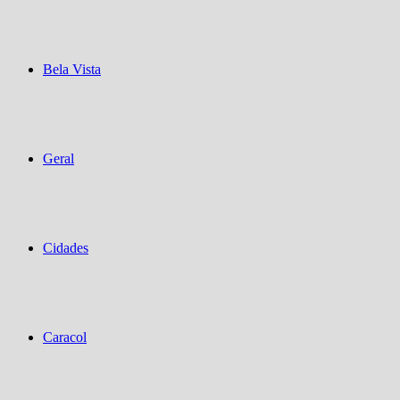
Bela Vista
Geral
Cidades
Caracol