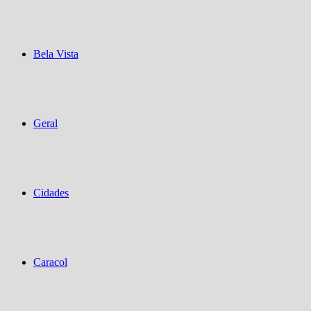
Bela Vista
Geral
Cidades
Caracol