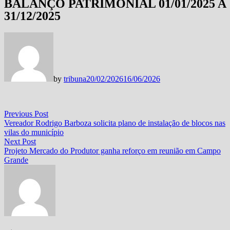
BALANÇO PATRIMONIAL 01/01/2025 A
31/12/2025
by
tribuna
20/02/2026
16/06/2026
Navegação
Previous
Previous Post
post:
Vereador Rodrigo Barboza solicita plano de instalação de blocos nas
de
vilas do município
Post
Next
Next Post
post:
Projeto Mercado do Produtor ganha reforço em reunião em Campo
Grande