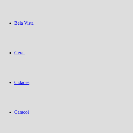
Bela Vista
Geral
Cidades
Caracol