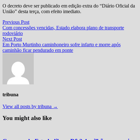
O decreto deve ser publicado em edição extra do “Diário Oficial da
União” desta terça, com efeito imediato.
Navegação
Previous
Previous Post
post:
Com concessões vencidas, Estado elabora plano de transporte
de
rodoviário
Post
Next
Next Post
post:
Em Porto Murtinho caminhoneiro sofre infarto e morre após
caminhão ficar pendurado em ponte
tribuna
View all posts by tribuna →
You might also like