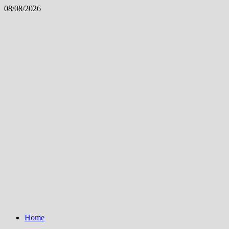
Skip
08/08/2026
to
content
Home