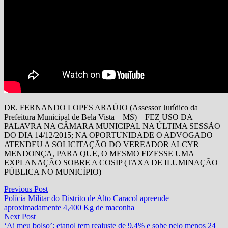
DR. FERNANDO LOPES ARAÚJO (Assessor Jurídico da
Prefeitura Municipal de Bela Vista – MS) – FEZ USO DA
PALAVRA NA CÂMARA MUNICIPAL NA ÚLTIMA SESSÃO
DO DIA 14/12/2015; NA OPORTUNIDADE O ADVOGADO
ATENDEU A SOLICITAÇÃO DO VEREADOR ALCYR
MENDONÇA, PARA QUE, O MESMO FIZESSE UMA
EXPLANAÇÃO SOBRE A COSIP (TAXA DE ILUMINAÇÃO
PÚBLICA NO MUNICÍPIO)
Navegação
Previous
Previous Post
post:
Polícia Militar do Distrito de Alto Caracol apreende
de
aproximadamente 4,400 Kg de maconha
Post
Next
Next Post
post:
‘Ai meu bolso’: etanol tem reajuste de 9,4% e sobe pelo menos 24