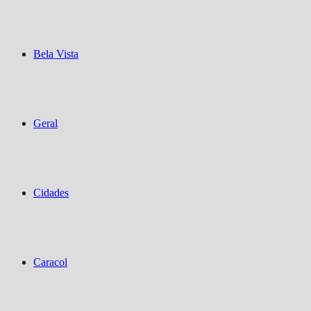
Bela Vista
Geral
Cidades
Caracol