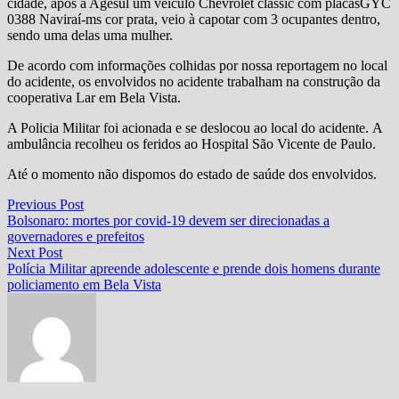
cidade, após a Agesul um veiculo Chevrolet classic com placasGYC
0388 Naviraí-ms cor prata, veio à capotar com 3 ocupantes dentro,
sendo uma delas uma mulher.
De acordo com informações colhidas por nossa reportagem no local
do acidente, os envolvidos no acidente trabalham na construção da
cooperativa Lar em Bela Vista.
A Policia Militar foi acionada e se deslocou ao local do acidente. A
ambulância recolheu os feridos ao Hospital São Vicente de Paulo.
Até o momento não dispomos do estado de saúde dos envolvidos.
Navegação
Previous
Previous Post
post:
Bolsonaro: mortes por covid-19 devem ser direcionadas a
de
governadores e prefeitos
Post
Next
Next Post
post:
Polícia Militar apreende adolescente e prende dois homens durante
policiamento em Bela Vista