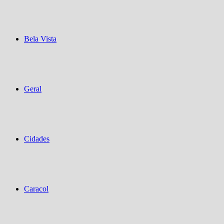
Bela Vista
Geral
Cidades
Caracol