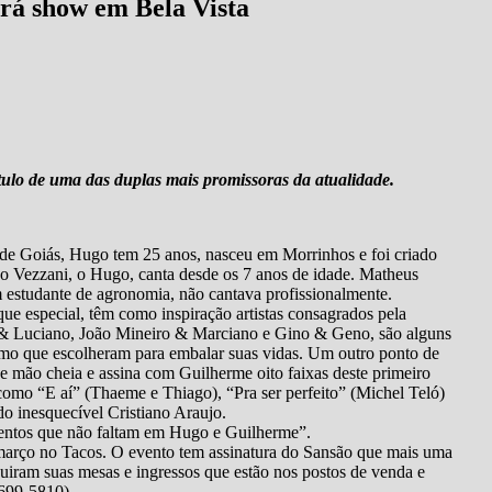
á show em Bela Vista
tulo de uma das duplas mais promissoras da atualidade.
são de Goiás, Hugo tem 25 anos, nasceu em Morrinhos e foi criado
co Vezzani, o Hugo, canta desde os 7 anos de idade. Matheus
m estudante de agronomia, não cantava profissionalmente.
ue especial, têm como inspiração artistas consagrados pela
o & Luciano, João Mineiro & Marciano e Gino & Geno, são alguns
mo que escolheram para embalar suas vidas. Um outro ponto de
 mão cheia e assina com Guilherme oito faixas deste primeiro
mo “E aí” (Thaeme e Thiago), “Pra ser perfeito” (Michel Teló)
o inesquecível Cristiano Araujo.
mentos que não faltam em Hugo e Guilherme”.
 março no Tacos. O evento tem assinatura do Sansão que mais uma
iram suas mesas e ingressos que estão nos postos de venda e
9699-5810)