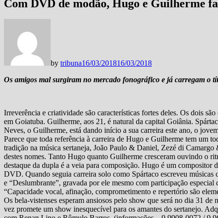
Com DVD de modão, Hugo e Guilherme far
by
tribuna
16/03/2018
16/03/2018
Os amigos mal surgiram no mercado fonográfico e já carregam o tí
Irreverência e criatividade são características fortes deles. Os dois 
em Goiatuba. Guilherme, aos 21, é natural da capital Goiânia. Spárta
Neves, o Guilherme, está dando início a sua carreira este ano, o jove
Parece que toda referência à carreira de Hugo e Guilherme tem um toq
tradição na música sertaneja, João Paulo & Daniel, Zezé di Camarg
destes nomes. Tanto Hugo quanto Guilherme cresceram ouvindo o rit
destaque da dupla é a veia para composição. Hugo é um compositor de
DVD. Quando seguia carreira solo como Spártaco escreveu músicas co
e “Deslumbrante”, gravada por ele mesmo com participação especial d
“Capacidade vocal, afinação, comprometimento e repertório são ele
Os bela-vistenses esperam ansiosos pelo show que será no dia 31 de
vez promete um show inesquecível para os amantes do sertanejo. Adqu
com Renan Lino e Rômulo Barros. (informações – 9 9908-0072 / 9 