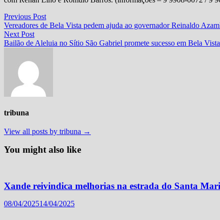
Navegação
Previous
Previous Post
post:
Vereadores de Bela Vista pedem ajuda ao governador Reinaldo Azam
de
Next
Next Post
Post
post:
Bailão de Aleluia no Sítio São Gabriel promete sucesso em Bela Vista
tribuna
View all posts by tribuna →
You might also like
Xande reivindica melhorias na estrada do Santa Mar
08/04/2025
14/04/2025