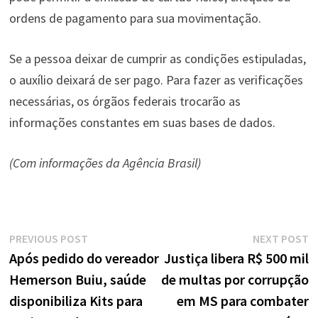
ordens de pagamento para sua movimentação.
Se a pessoa deixar de cumprir as condições estipuladas,
o auxílio deixará de ser pago. Para fazer as verificações
necessárias, os órgãos federais trocarão as
informações constantes em suas bases de dados.
(Com informações da Agência Brasil)
Navegação
Previous
N
PREVIOUS POST
NEXT POST
de
post:
p
Após pedido do vereador
Justiça libera R$ 500 mil
Hemerson Buiu, saúde
de multas por corrupção
Post
disponibiliza Kits para
em MS para combater