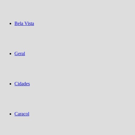
Bela Vista
Geral
Cidades
Caracol