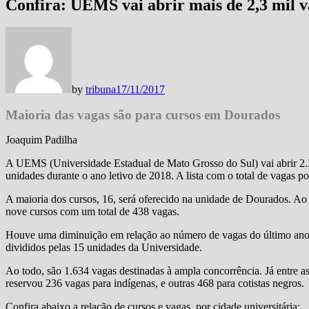
Confira: UEMS vai abrir mais de 2,3 mil 
by
tribuna
17/11/2017
Maioria das vagas são para cursos em Dourados
Joaquim Padilha
A UEMS (Universidade Estadual de Mato Grosso do Sul) vai abrir 2.3
unidades durante o ano letivo de 2018. A lista com o total de vagas po
A maioria dos cursos, 16, será oferecido na unidade de Dourados. Ao 
nove cursos com um total de 438 vagas.
Houve uma diminuição em relação ao número de vagas do último ano, 
divididos pelas 15 unidades da Universidade.
Ao todo, são 1.634 vagas destinadas à ampla concorrência. Já entre a
reservou 236 vagas para indígenas, e outras 468 para cotistas negros.
Confira abaixo a relação de cursos e vagas, por cidade universitária: