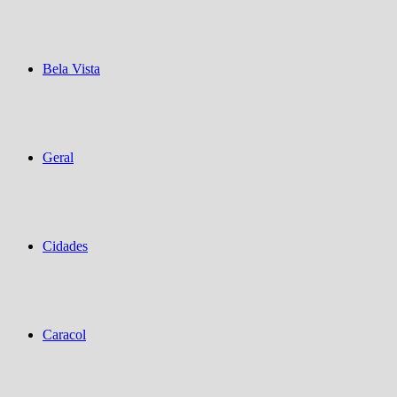
Bela Vista
Geral
Cidades
Caracol