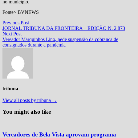
no município.
Fonte> BVNEWS
Navegação
Previous
Previous Post
post:
JORNAL TRIBUNA DA FRONTEIRA – EDIÇÃO N. 2.873
de
Next
Next Post
Post
post:
Vereador Marquinhos Lino, pede suspensão da cobrança de
consignados durante a pandemia
tribuna
View all posts by tribuna →
You might also like
Vereadores de Bela Vista aprovam programa