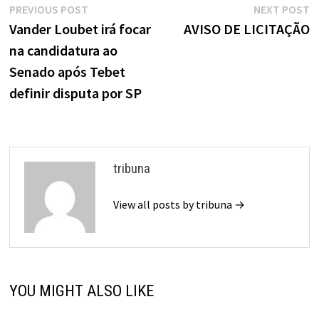
Navegação
Previous
N
PREVIOUS POST
NEXT POST
de
post:
p
Vander Loubet irá focar
AVISO DE LICITAÇÃO
na candidatura ao
Post
Senado após Tebet
definir disputa por SP
tribuna
View all posts by tribuna →
YOU MIGHT ALSO LIKE