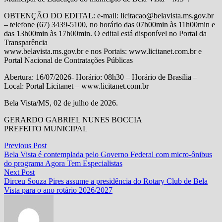
OBTENÇÃO DO EDITAL: e-mail: licitacao@belavista.ms.gov.br
– telefone (67) 3439-5100, no horário das 07h00min às 11h00min e
das 13h00min às 17h00min. O edital está disponível no Portal da
Transparência
www.belavista.ms.gov.br e nos Portais: www.licitanet.com.br e
Portal Nacional de Contratações Públicas
Abertura: 16/07/2026- Horário: 08h30 – Horário de Brasília –
Local: Portal Licitanet – www.licitanet.com.br
Bela Vista/MS, 02 de julho de 2026.
GERARDO GABRIEL NUNES BOCCIA
PREFEITO MUNICIPAL
Navegação
Previous
Previous Post
post:
Bela Vista é contemplada pelo Governo Federal com micro-ônibus
de
do programa Agora Tem Especialistas
Post
Next
Next Post
post:
Dirceu Souza Pires assume a presidência do Rotary Club de Bela
Vista para o ano rotário 2026/2027