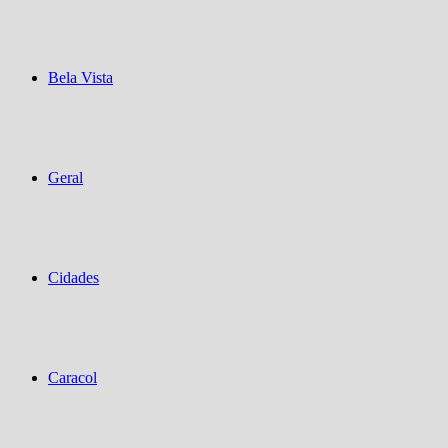
Bela Vista
Geral
Cidades
Caracol