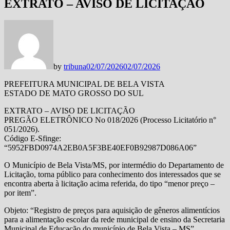
EXTRATO – AVISO DE LICITAÇÃO
by
tribuna
02/07/2026
02/07/2026
PREFEITURA MUNICIPAL DE BELA VISTA
ESTADO DE MATO GROSSO DO SUL
EXTRATO – AVISO DE LICITAÇÃO
PREGÃO ELETRÔNICO No 018/2026 (Processo Licitatório n°
051/2026).
Código E-Sfinge:
“5952FBD0974A2EB0A5F3BE40EF0B92987D086A06”
O Município de Bela Vista/MS, por intermédio do Departamento de
Licitação, torna público para conhecimento dos interessados que se
encontra aberta à licitação acima referida, do tipo “menor preço –
por item”.
Objeto: “Registro de preços para aquisição de gêneros alimentícios
para a alimentação escolar da rede municipal de ensino da Secretaria
Municipal de Educação do município de Bela Vista – MS”.