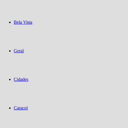
Bela Vista
Geral
Cidades
Caracol