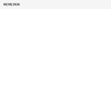
Skip
08/08/2026
to
content