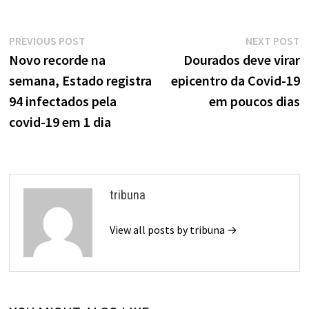
Navegação
Previous
N
PREVIOUS POST
NEXT POST
de
post:
p
Novo recorde na
Dourados deve virar
semana, Estado registra
epicentro da Covid-19
Post
94 infectados pela
em poucos dias
covid-19 em 1 dia
tribuna
View all posts by tribuna →