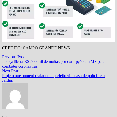
CREDITO: CAMPO GRANDE NEWS
Navegação
Previous
Previous Post
post:
Justiça libera R$ 500 mil de multas por corrupção em MS para
de
combater coronavírus
Post
Next
Next Post
post:
Projeto que aumenta salário de prefeito vira caso de polícia em
Jardim