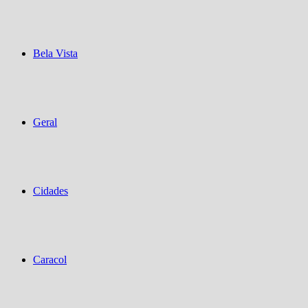
Bela Vista
Geral
Cidades
Caracol