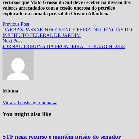
recursos que Mato Grosso do Sul deve receber na divisão dos
valores arrecadados com a cessão onerosa do petróleo
explorado na camada pré-sal do Oceano Atlântico.
Navegação
Previous
Previous Post
post:
‘JARBAS PASSARINHO’ VENCE FEIRA DE CIÊNCIAS DO
de
INSTITUTO FEDERAL DE JARDIM
Post
Next
Next Post
post:
JORNAL TRIBUNA DA FRONTEIRA – EDIÇÃO N. 2858
tribuna
View all posts by tribuna →
You might also like
STF nega recurso e mantém prisão do senador