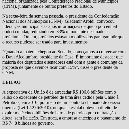
nacional organizada pela Confederação Nacional de Municípios
(CNM), juntamente de outros prefeitos do Estado.
Na sexta-feira da semana passada, o presidente da Confederação
Nacional dos Municípios (CNM), Glademir Aroldi, convocou
lideranças municipalistas após informações de que o porcentual
poderia mudar, reduzindo em 33% o montante destinado às
prefeituras. Ontem, prefeitos estavam mobilizados para garantir que
o recurso pudesse ser usado para investimentos.
“Quando a matéria chegou ao Senado, começamos a conversar com
o Davi Alcolumbre, presidente da Casa. É importante destacar que
maioria dos deputados e senadores está com a gente e comunga da
proposta de que devemos ficar com 15%”, disse o presidente da
CNM.
LEILÃO
A expectativa da União é de arrecadar R$ 106,6 bilhões com o
leilão do excedente de petróleo de uma área cedida pela União à
Petrobras, em 2010, por meio de um contrato chamado de cessão
onerosa (Lei 12.276/2010), no qual a estatal obteve o direito de
explorar até cinco bilhões de barris de petróleo por contratação
direta, sem licitação. Em troca, a empresa antecipou o pagamento de
R$ 74,8 bilhões ao governo.