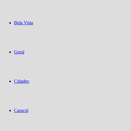
Bela Vista
Geral
Cidades
Caracol