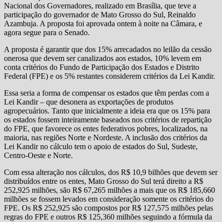
Nacional dos Governadores, realizado em Brasília, que teve a
participação do governador de Mato Grosso do Sul, Reinaldo
Azambuja. A proposta foi aprovada ontem à noite na Câmara, e
agora segue para o Senado.
A proposta é garantir que dos 15% arrecadados no leilão da cessão
onerosa que devem ser canalizados aos estados, 10% levem em
conta critérios do Fundo de Participação dos Estados e Distrito
Federal (FPE) e os 5% restantes considerem critérios da Lei Kandir.
Essa seria a forma de compensar os estados que têm perdas com a
Lei Kandir – que desonera as exportações de produtos
agropecuários. Tanto que inicialmente a ideia era que os 15% para
os estados fossem inteiramente baseados nos critérios de repartição
do FPE, que favorece os entes federativos pobres, localizados, na
maioria, nas regiões Norte e Nordeste. A inclusão dos critérios da
Lei Kandir no cálculo tem o apoio de estados do Sul, Sudeste,
Centro-Oeste e Norte.
Com essa alteração nos cálculos, dos R$ 10,9 bilhões que devem ser
distribuídos entre os entes, Mato Grosso do Sul terá direito a R$
252,925 milhões, são R$ 67,265 milhões a mais que os R$ 185,660
milhões se fossem levados em consideração somente os critérios do
FPE. Os R$ 252,925 são compostos por R$ 127,575 milhões pelas
regras do FPE e outros R$ 125,360 milhões seguindo a fórmula da