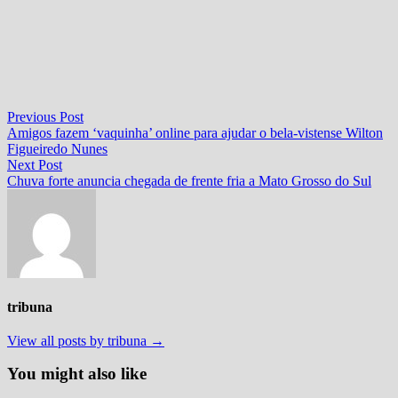
Navegação
Previous
Previous Post
post:
Amigos fazem ‘vaquinha’ online para ajudar o bela-vistense Wilton
de
Figueiredo Nunes
Post
Next
Next Post
post:
Chuva forte anuncia chegada de frente fria a Mato Grosso do Sul
tribuna
View all posts by tribuna →
You might also like