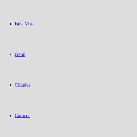
Bela Vista
Geral
Cidades
Caracol