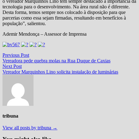
o vereador Marquinhos Lino tem sempre destacado a importância da
tecnologia para o desenvolvimento. Na área rural não é diferente.
Desta forma, temos sempre nos colocado à disposição para que
parcerias como essa sejam firmadas, resultando em benefícios à
população”, salientou.
Ademir Mendonça – Assessor de Imprensa
Navegação
Previous
Previous Post
post:
Vereadora pede quebra molas na Rua Duque de Caxias
de
Next
Next Post
Post
post:
Vereador Marquinhos Lino solicita instalação de luminárias
tribuna
View all posts by tribuna →