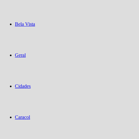
Bela Vista
Geral
Cidades
Caracol