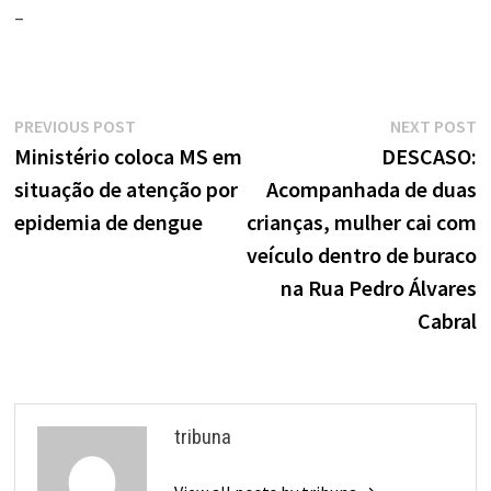
–
Navegação
Previous
N
PREVIOUS POST
NEXT POST
de
post:
p
Ministério coloca MS em
DESCASO:
situação de atenção por
Acompanhada de duas
Post
epidemia de dengue
crianças, mulher cai com
veículo dentro de buraco
na Rua Pedro Álvares
Cabral
tribuna