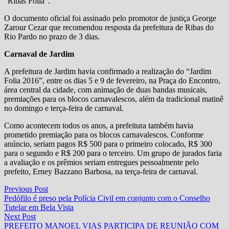
“Ribas Folia”.
O documento oficial foi assinado pelo promotor de justiça George
Zarour Cezar que recomendou resposta da prefeitura de Ribas do
Rio Pardo no prazo de 3 dias.
Carnaval de Jardim
A prefeitura de Jardim havia confirmado a realização do “Jardim
Folia 2016”, entre os dias 5 e 9 de fevereiro, na Praça do Encontro,
área central da cidade, com animação de duas bandas musicais,
premiações para os blocos carnavalescos, além da tradicional matinê
no domingo e terça-feira de carnaval.
Como acontecem todos os anos, a prefeitura também havia
prometido premiação para os blocos carnavalescos. Conforme
anúncio, seriam pagos R$ 500 para o primeiro colocado, R$ 300
para o segundo e R$ 200 para o terceiro. Um grupo de jurados faria
a avaliação e os prêmios seriam entregues pessoalmente pelo
prefeito, Erney Bazzano Barbosa, na terça-feira de carnaval.
Navegação
Previous
Previous Post
post:
Pedófilo é preso pela Polícia Civil em conjunto com o Conselho
de
Tutelar em Bela Vista
Post
Next
Next Post
post:
PREFEITO MANOEL VIAS PARTICIPA DE REUNIÃO COM