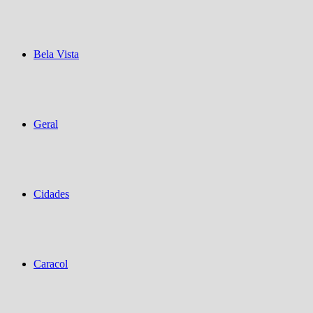
Bela Vista
Geral
Cidades
Caracol