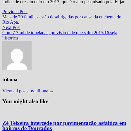
índice de crescimento em 2013, que é o ano pesquisado pela Firjan.
Navegação
Previous
Previous Post
post:
Mais de 70 famílias estão desabrigadas por causa da enchente do
de
Rio Apa.
Post
Next
Next Post
post:
Com 7,3 mi de toneladas, previsão é de que safra 2015/16 seja
histórica
tribuna
View all posts by tribuna →
You might also like
Zé Teixeira intercede por pavimentação asfáltica em
bairros de Dourados