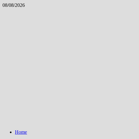
Skip
08/08/2026
to
content
Home