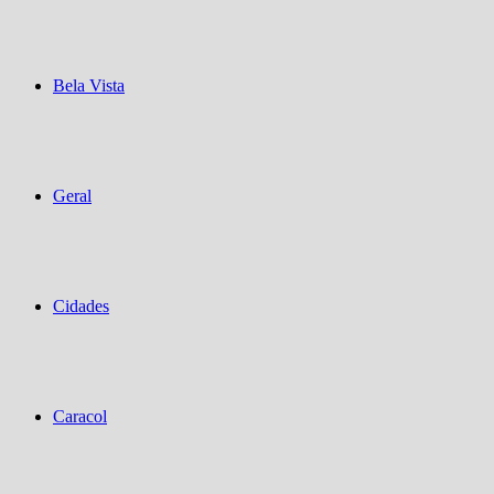
Bela Vista
Geral
Cidades
Caracol