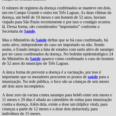
O número de registros da doença confirmados se manteve em dois,
um em Campo Grande e outro em Três Lagoas. As duas vítimas da
doença, um bebê de 10 meses e um homem de 52 anos, haviam
viajado para São Paulo recentemente e por isso o contágio ocorreu
lá. Dessa forma, são considerados “importados” conforme a
Secretaria de
Saúde
.
Mas o Ministério da
Saúde
define que se há caso confirmado, há
surto ativo, independente do caso ser importado ou não. Sendo
assim, o Estado integra a lista de estados com surto ativo de sarampo
por ter casos confirmados da doença. No boletim epidemiológico 24
do Ministério da
Saúde
aparece como confirmado o caso do homem
de 52 anos do município de Três Lagoas.
A única forma de prevenir a doença é a vacinação, por isso é
importante que os moradores procurem os postos de
saúde
para a
imunização. Na rede pública, o foco são as crianças de seis meses
até dois anos incompletos.
A dose zero da vacina contra sarampo para bebês entre seis meses e
11 meses e 29 dias é aliada ao calendário de rotina para imunização
contra a doença. Além dela, existe a dose um (tríplice viral), para
crianças a partir de 12 meses e a dose dois (tetraviral), para
indivíduos de 15 meses.