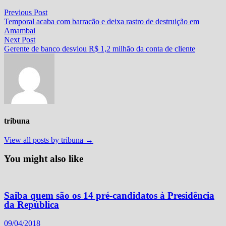
Navegação
Previous
Previous Post
post:
Temporal acaba com barracão e deixa rastro de destruição em
de
Amambai
Post
Next
Next Post
post:
Gerente de banco desviou R$ 1,2 milhão da conta de cliente
tribuna
View all posts by tribuna →
You might also like
Saiba quem são os 14 pré-candidatos à Presidência
da República
09/04/2018