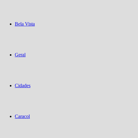
Bela Vista
Geral
Cidades
Caracol