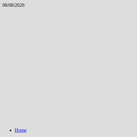
Skip
08/08/2026
to
content
Home