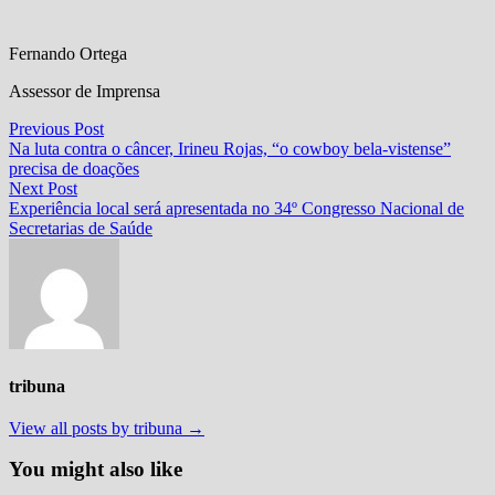
Fernando Ortega
Assessor de Imprensa
Navegação
Previous
Previous Post
post:
Na luta contra o câncer, Irineu Rojas, “o cowboy bela-vistense”
de
precisa de doações
Post
Next
Next Post
post:
Experiência local será apresentada no 34º Congresso Nacional de
Secretarias de Saúde
tribuna
View all posts by tribuna →
You might also like