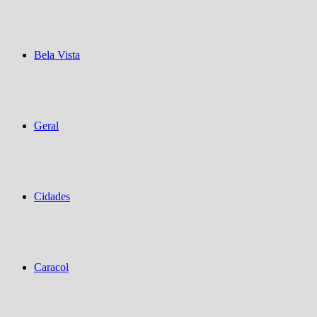
Bela Vista
Geral
Cidades
Caracol