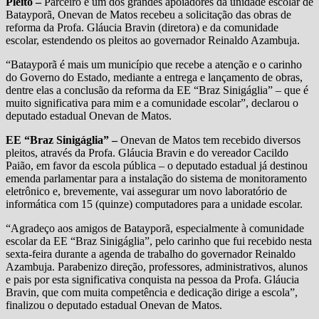
Pleito –
Parceiro e um dos grandes apoiadores da unidade escolar de
Batayporã, Onevan de Matos recebeu a solicitação das obras de
reforma da Profa. Gláucia Bravin (diretora) e da comunidade
escolar, estendendo os pleitos ao governador Reinaldo Azambuja.
“Batayporã é mais um município que recebe a atenção e o carinho
do Governo do Estado, mediante a entrega e lançamento de obras,
dentre elas a conclusão da reforma da EE “Braz Sinigáglia” – que é
muito significativa para mim e a comunidade escolar”, declarou o
deputado estadual Onevan de Matos.
EE “Braz Sinigáglia” –
Onevan de Matos tem recebido diversos
pleitos, através da Profa. Gláucia Bravin e do vereador Cacildo
Paião, em favor da escola pública – o deputado estadual já destinou
emenda parlamentar para a instalação do sistema de monitoramento
eletrônico e, brevemente, vai assegurar um novo laboratório de
informática com 15 (quinze) computadores para a unidade escolar.
“Agradeço aos amigos de Batayporã, especialmente à comunidade
escolar da EE “Braz Sinigáglia”, pelo carinho que fui recebido nesta
sexta-feira durante a agenda de trabalho do governador Reinaldo
Azambuja. Parabenizo direção, professores, administrativos, alunos
e pais por esta significativa conquista na pessoa da Profa. Gláucia
Bravin, que com muita competência e dedicação dirige a escola”,
finalizou o deputado estadual Onevan de Matos.