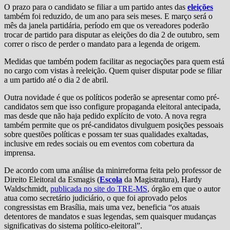
O prazo para o candidato se filiar a um partido antes das
eleições
também foi reduzido, de um ano para seis meses. E março será o
mês da janela partidária, período em que os vereadores poderão
trocar de partido para disputar as eleições do dia 2 de outubro, sem
correr o risco de perder o mandato para a legenda de origem.
Medidas que também podem facilitar as negociações para quem está
no cargo com vistas à reeleição. Quem quiser disputar pode se filiar
a um partido até o dia 2 de abril.
Outra novidade é que os políticos poderão se apresentar como pré-
candidatos sem que isso configure propaganda eleitoral antecipada,
mas desde que não haja pedido explícito de voto. A nova regra
também permite que os pré-candidatos divulguem posições pessoais
sobre questões políticas e possam ter suas qualidades exaltadas,
inclusive em redes sociais ou em eventos com cobertura da
imprensa.
De acordo com uma análise da minirreforma feita pelo professor de
Direito Eleitoral da Esmagis (
Escola
da Magistratura), Hardy
Waldschmidt,
publicada no site do TRE-MS
, órgão em que o autor
atua como secretário judiciário, o que foi aprovado pelos
congressistas em Brasília, mais uma vez, beneficia “os atuais
detentores de mandatos e suas legendas, sem quaisquer mudanças
significativas do sistema político-eleitoral”.