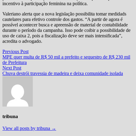
incentivo à participação feminina na política.
Valeriano alerta que a nova legislação possibilita tomar medidads
cautelares para efetivo controle dos gastos. “A partir de agora é
possível acontecer busca e apreensão de material de contabilidade
durante o período da campanha. Isso pode coibir a possibilidade de
uso de caixa 2, pois a fiscalização deve ser mais intensificada”,
acredita o advogado.
Navegação
Previous
Previous Post
post:
MPE quer multa de R$ 50 mil a prefeito e sequestro de R$ 230 mil
de
de Prefeitura
Post
Next
Next Post
post:
Chuva destrói travessia de madeira e deixa comunidade isolada
tribuna
View all posts by tribuna →