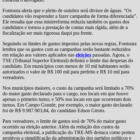
Fontoura alerta que o pleito de outubro será divisor de águas. “Os
candidatos vão reaprender a fazer campanha de forma diferenciada”.
Ele ressalta que essa minirreforma reduziu também os gastos dos
candidatos e tornou a prestação de contas mais rígida, além de a
fiscalização ser mais rigorosa daqui pra frente.
Seguindo os limites de gastos impostos pelas novas regras, Fontoura
lembra que os gastos com as campanhas serão bastante reduzidos
em relação aos valores aplicados nas
eleições
passadas. Agora, o
TSE (Tribunal Superior Eleitoral) definirá o limite das despesas do
candidato. Em municípios com menos de 10 mil habitantes serão
autorizados o valor de R$ 100 mil para prefeito e R$ 10 mil para
vereadores.
Nos municípios maiores, o custo da campanha será limitado a 70%
do maior gasto declarado para o cargo, nos locais em que houve
apenas o primeiro turno; e 50% nos locais em que ocorreram dois
turnos. Em Campo Grande, por exemplo, o maior gasto declarado
foi de R$ 9.987.903,84, do candidato Edson Giroto.
Para vereadores, o limite de gastos será de 70% do maior gasto
ocorrido na eleição anterior. Além da redução dos custos da
campanha eleitoral, a publicação do TRE-MS destaca como pontos
positivos a simplificação da administração dos partidos políticos e