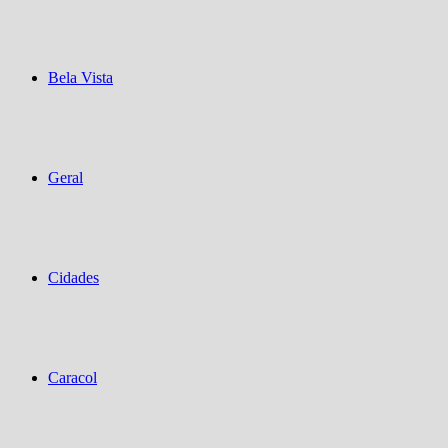
Bela Vista
Geral
Cidades
Caracol