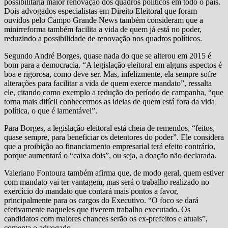
possibilitaria maior renovação dos quadros políticos em todo o país.
Dois advogados especialistas em Direito Eleitoral que foram
ouvidos pelo Campo Grande News também consideram que a
minirreforma também facilita a vida de quem já está no poder,
reduzindo a possibilidade de renovação nos quadros políticos.
Segundo André Borges, quase nada do que se alterou em 2015 é
bom para a democracia. “A legislação eleitoral em alguns aspectos é
boa e rigorosa, como deve ser. Mas, infelizmente, ela sempre sofre
alterações para facilitar a vida de quem exerce mandato”, ressalta
ele, citando como exemplo a redução do período de campanha, “que
torna mais difícil conhecermos as ideias de quem está fora da vida
política, o que é lamentável”.
Para Borges, a legislação eleitoral está cheia de remendos, “feitos,
quase sempre, para beneficiar os detentores do poder”. Ele considera
que a proibição ao financiamento empresarial terá efeito contrário,
porque aumentará o “caixa dois”, ou seja, a doação não declarada.
Valeriano Fontoura também afirma que, de modo geral, quem estiver
com mandato vai ter vantagem, mas será o trabalho realizado no
exercício do mandato que contará mais pontos a favor,
principalmente para os cargos do Executivo. “O foco se dará
efetivamente naqueles que tiverem trabalho executado. Os
candidatos com maiores chances serão os ex-prefeitos e atuais”,
comenta o advogado.