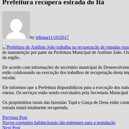
Prefeitura recupera estrada do Itá
by
tribuna
11/10/2017
de manutenção por parte da Prefeitura Municipal de Antônio João. Os
da região.
De acordo com informações do secretário municipal de Desenvolvimen
estão colaborando na execução dos trabalhos de recuperação desta imp
escolar.
Ele informou que a Prefeitura disponibilizou para a execução dos tra
esteira. Os serviços estão sendo executados pela Secretaria Municip
Os proprietários rurais das fazendas Tupã e Graça de Deus estão cont
estrada estará totalmente recuperada.
Navegação
Previous
Previous Post
post:
Novos conjuntos habitacionais são entregues para a população
de
Next
Next Post