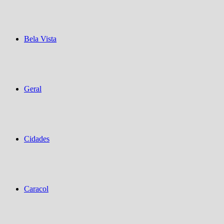
Bela Vista
Geral
Cidades
Caracol