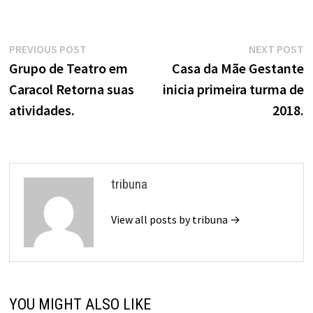
Navegação
Previous
N
PREVIOUS POST
NEXT POST
de
post:
p
Grupo de Teatro em
Casa da Mãe Gestante
Caracol Retorna suas
inicia primeira turma de
Post
atividades.
2018.
tribuna
View all posts by tribuna →
YOU MIGHT ALSO LIKE