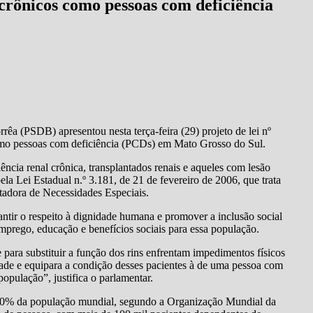
crônicos como pessoas com deficiência
rêa (PSDB) apresentou nesta terça-feira (29) projeto de lei nº
omo pessoas com deficiência (PCDs) em Mato Grosso do Sul.
ncia renal crônica, transplantados renais e aqueles com lesão
ela Lei Estadual n.º 3.181, de 21 de fevereiro de 2006, que trata
tadora de Necessidades Especiais.
tir o respeito à dignidade humana e promover a inclusão social
emprego, educação e benefícios sociais para essa população.
para substituir a função dos rins enfrentam impedimentos físicos
lidade e equipara a condição desses pacientes à de uma pessoa com
população”, justifica o parlamentar.
 10% da população mundial, segundo a Organização Mundial da