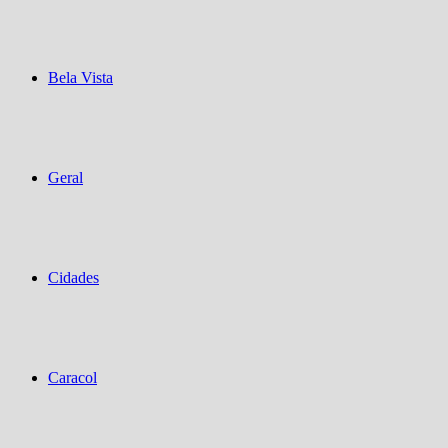
Bela Vista
Geral
Cidades
Caracol