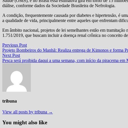
Saúde (OMS), e no Brasil essa estimativa gira em torno de 15 milhõe
diálise, conforme dados da Sociedade Brasileira de Nefrologia.
A condição, frequentemente causada por diabetes e hipertensão, é um
a qualidade de vida, principalmente entre aqueles que enfrentam dific
Em âmbito nacional, projetos de lei semelhantes estão em tramitação
1.751/2019, que buscam incluir a doença renal crônica no conceito de 
Navegação
Previous
Previous Post
post:
Projeto Bombeiros do Manhã: Realiza entrega de Kimonos e forma P
de
Next
Next Post
Post
post:
Pesca será proibida daqui a uma semana, com início da piracema em
tribuna
View all posts by tribuna →
You might also like