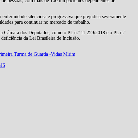
s de pessoas, com mais de 100 mil pacientes dependentes de
a enfermidade silenciosa e progressiva que prejudica severamente
uldades para continuar no mercado de trabalho.
 na Câmara dos Deputados, como o PL n.º 11.259/2018 e o PL n.º
deficiência da Lei Brasileira de Inclusão.
rimeira Turma de Guarda -Vidas Mirim
 MS