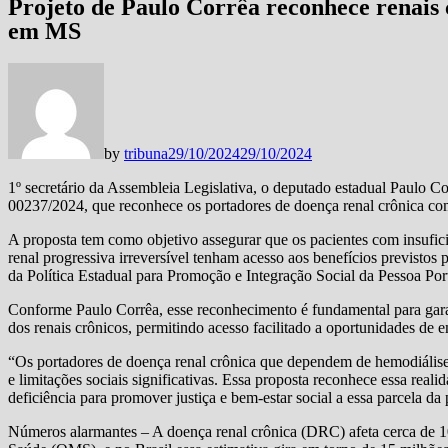
Projeto de Paulo Corrêa reconhece renais 
em MS
by
tribuna
29/10/2024
29/10/2024
1º secretário da Assembleia Legislativa, o deputado estadual Paulo Cor
00237/2024, que reconhece os portadores de doença renal crônica c
A proposta tem como objetivo assegurar que os pacientes com insuficiê
renal progressiva irreversível tenham acesso aos benefícios previstos p
da Política Estadual para Promoção e Integração Social da Pessoa Por
Conforme Paulo Corrêa, esse reconhecimento é fundamental para garan
dos renais crônicos, permitindo acesso facilitado a oportunidades de 
“Os portadores de doença renal crônica que dependem de hemodiálise 
e limitações sociais significativas. Essa proposta reconhece essa rea
deficiência para promover justiça e bem-estar social a essa parcela da 
Números alarmantes – A doença renal crônica (DRC) afeta cerca de