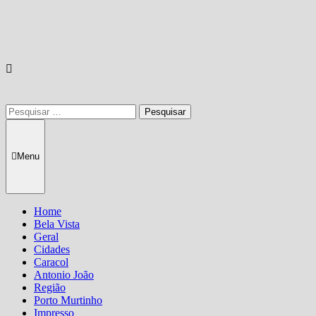
Pesquisar
por:
Menu
Home
Bela Vista
Geral
Cidades
Caracol
Antonio João
Região
Porto Murtinho
Impresso