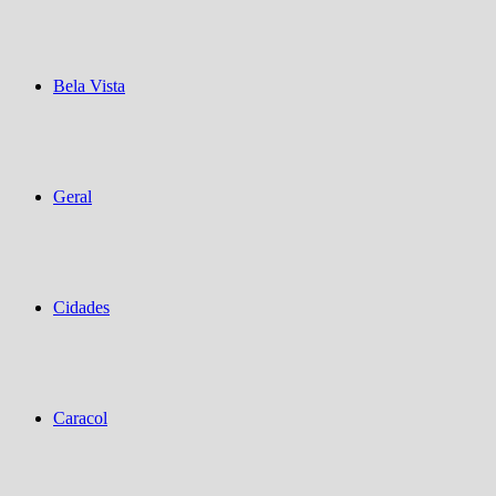
Bela Vista
Geral
Cidades
Caracol