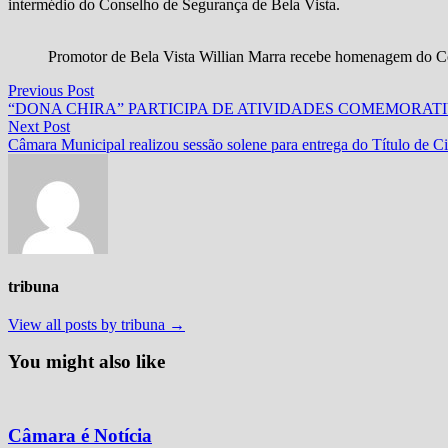
intermédio do Conselho de Segurança de Bela Vista.
Promotor de Bela Vista Willian Marra recebe homenagem do C
Navegação
Previous
Previous Post
post:
“DONA CHIRA” PARTICIPA DE ATIVIDADES COMEMORAT
de
Next
Next Post
Post
post:
Câmara Municipal realizou sessão solene para entrega do Título de C
tribuna
View all posts by tribuna →
You might also like
Câmara é Notícia