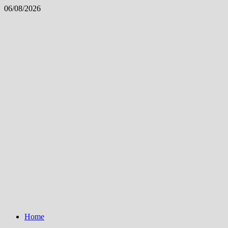
Skip
06/08/2026
to
content
Home