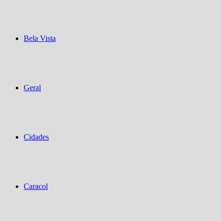
Bela Vista
Geral
Cidades
Caracol