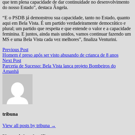
que tem plena capacidade de dar continuidade no desenvolvimento
do nosso Estado”, destaca Ângela.
“E o PSDB já demonstrou sua capacidade, tanto no Estado, quanto
aqui em Bela Vista. É um partido verdadeiramente democrático e
plural; um partido que respeita e que entende o valor e a capacidade
feminina. E juntos, ainda mais unidos, vamos continuar fazendo um
MS e uma Bela Vista cada vez melhores”, finaliza Venturini.
Navegação
Previous
Previous Post
post:
Homem é preso após ser visto abusando de criança de 8 anos
de
Next
Next Post
Post
post:
Parceria de Sucesso: Bela Vista lança projeto Bombeiros do
Amanhã
tribuna
View all posts by tribuna →