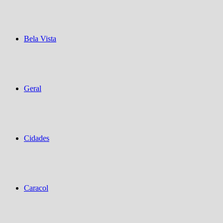
Bela Vista
Geral
Cidades
Caracol