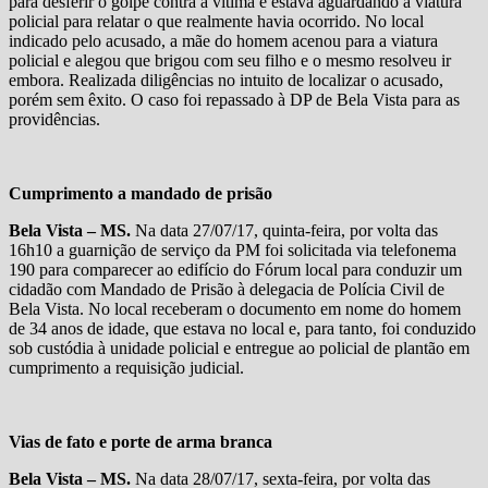
para desferir o golpe contra a vítima e estava aguardando a viatura
policial para relatar o que realmente havia ocorrido. No local
indicado pelo acusado, a mãe do homem acenou para a viatura
policial e alegou que brigou com seu filho e o mesmo resolveu ir
embora. Realizada diligências no intuito de localizar o acusado,
porém sem êxito. O caso foi repassado à DP de Bela Vista para as
providências.
Cumprimento a mandado de prisão
Bela Vista – MS.
Na data 27/07/17, quinta-feira, por volta das
16h10 a guarnição de serviço da PM foi solicitada via telefonema
190 para comparecer ao edifício do Fórum local para conduzir um
cidadão com Mandado de Prisão à delegacia de Polícia Civil de
Bela Vista. No local receberam o documento em nome do homem
de 34 anos de idade, que estava no local e, para tanto, foi conduzido
sob custódia à unidade policial e entregue ao policial de plantão em
cumprimento a requisição judicial.
Vias de fato e porte de arma branca
Bela Vista – MS.
Na data 28/07/17, sexta-feira, por volta das