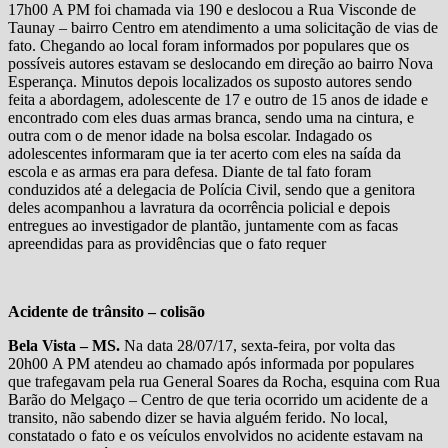
17h00 A PM foi chamada via 190 e deslocou a Rua Visconde de
Taunay – bairro Centro em atendimento a uma solicitação de vias de
fato. Chegando ao local foram informados por populares que os
possíveis autores estavam se deslocando em direção ao bairro Nova
Esperança. Minutos depois localizados os suposto autores sendo
feita a abordagem, adolescente de 17 e outro de 15 anos de idade e
encontrado com eles duas armas branca, sendo uma na cintura, e
outra com o de menor idade na bolsa escolar. Indagado os
adolescentes informaram que ia ter acerto com eles na saída da
escola e as armas era para defesa. Diante de tal fato foram
conduzidos até a delegacia de Polícia Civil, sendo que a genitora
deles acompanhou a lavratura da ocorrência policial e depois
entregues ao investigador de plantão, juntamente com as facas
apreendidas para as providências que o fato requer
Acidente de trânsito – colisão
Bela Vista – MS.
Na data 28/07/17, sexta-feira, por volta das
20h00 A PM atendeu ao chamado após informada por populares
que trafegavam pela rua General Soares da Rocha, esquina com Rua
Barão do Melgaço – Centro de que teria ocorrido um acidente de a
transito, não sabendo dizer se havia alguém ferido. No local,
constatado o fato e os veículos envolvidos no acidente estavam na