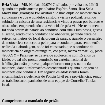
Bela Vista – MS.
Na data 29/07/17, sábado, por volta das 22h15
quando em policiamento pelo bairro Espírito Santo, Rua Stela
Marys uma guarnição PM avistou que uma dupla de motocicleta se
aproximava e que o condutor avistou a viatura policial, retornou
subindo na calçada de uma residência e vindo a passar por buracos e
obstáculos, empreendendo alta velocidade pela via. Neste momento
foi dada ordem de parada ao condutor, com sinais luminosos, gestos
e sirene, sendo que o condutor não obedeceu, parando cerca de
seiscentos metros do local da ordem de parada, quando o passageiro
da motocicleta começou a pedir para o condutor parar, sendo então
realizada a abordagem, onde foi constatado que o condutor da
motocicleta de origem estrangeira, cor preta, marca Yamazuky, placa
496 AYY – Paraguay se tratava de adolescente com 15 anos de
idade, o qual não possui permissão ou carteira nacional de
habilitação e não portava qualquer documento pessoal ou da
motoneta, dando informações desencontradas quanto a origem da
motoneta que conduzia. Em seguida os adolescentes foram
encaminhados a delegacia de Polícia Civil para providências, sendo
os trabalhos acompanhados de uma equipe do Conselho Tutelar
local.
Cumprimento a mandado de prisão