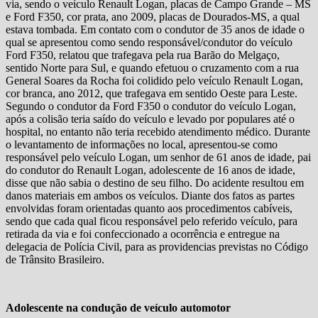
via, sendo o veículo Renault Logan, placas de Campo Grande – MS
e Ford F350, cor prata, ano 2009, placas de Dourados-MS, a qual
estava tombada. Em contato com o condutor de 35 anos de idade o
qual se apresentou como sendo responsável/condutor do veículo
Ford F350, relatou que trafegava pela rua Barão do Melgaço,
sentido Norte para Sul, e quando efetuou o cruzamento com a rua
General Soares da Rocha foi colidido pelo veículo Renault Logan,
cor branca, ano 2012, que trafegava em sentido Oeste para Leste.
Segundo o condutor da Ford F350 o condutor do veículo Logan,
após a colisão teria saído do veículo e levado por populares até o
hospital, no entanto não teria recebido atendimento médico. Durante
o levantamento de informações no local, apresentou-se como
responsável pelo veículo Logan, um senhor de 61 anos de idade, pai
do condutor do Renault Logan, adolescente de 16 anos de idade,
disse que não sabia o destino de seu filho. Do acidente resultou em
danos materiais em ambos os veículos. Diante dos fatos as partes
envolvidas foram orientadas quanto aos procedimentos cabíveis,
sendo que cada qual ficou responsável pelo referido veículo, para
retirada da via e foi confeccionado a ocorrência e entregue na
delegacia de Polícia Civil, para as providencias previstas no Código
de Trânsito Brasileiro.
Adolescente na condução de veículo automotor