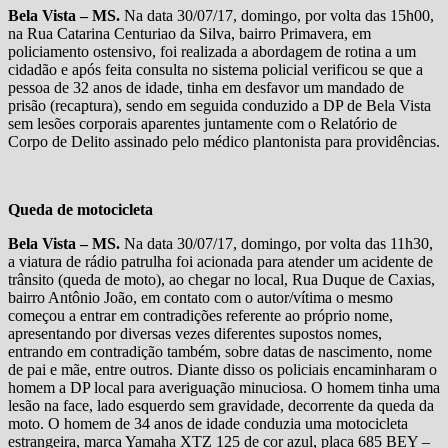
Bela Vista – MS.
Na data 30/07/17, domingo, por volta das 15h00,
na Rua Catarina Centuriao da Silva, bairro Primavera, em
policiamento ostensivo, foi realizada a abordagem de rotina a um
cidadão e após feita consulta no sistema policial verificou se que a
pessoa de 32 anos de idade, tinha em desfavor um mandado de
prisão (recaptura), sendo em seguida conduzido a DP de Bela Vista
sem lesões corporais aparentes juntamente com o Relatório de
Corpo de Delito assinado pelo médico plantonista para providências.
Queda de motocicleta
Bela Vista – MS.
Na data 30/07/17, domingo, por volta das 11h30,
a viatura de rádio patrulha foi acionada para atender um acidente de
trânsito (queda de moto), ao chegar no local, Rua Duque de Caxias,
bairro Antônio João, em contato com o autor/vítima o mesmo
começou a entrar em contradições referente ao próprio nome,
apresentando por diversas vezes diferentes supostos nomes,
entrando em contradição também, sobre datas de nascimento, nome
de pai e mãe, entre outros. Diante disso os policiais encaminharam o
homem a DP local para averiguação minuciosa. O homem tinha uma
lesão na face, lado esquerdo sem gravidade, decorrente da queda da
moto. O homem de 34 anos de idade conduzia uma motocicleta
estrangeira, marca Yamaha XTZ 125 de cor azul, placa 685 BEY –