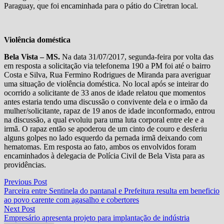
Paraguay, que foi encaminhada para o pátio do Ciretran local.
Violência doméstica
Bela Vista – MS.
Na data 31/07/2017, segunda-feira por volta das
em resposta a solicitação via telefonema 190 a PM foi até o bairro
Costa e Silva, Rua Fermino Rodrigues de Miranda para averiguar
uma situação de violência doméstica. No local após se inteirar do
ocorrido a solicitante de 33 anos de idade relatou que momentos
antes estaria tendo uma discussão o convivente dela e o irmão da
mulher/solicitante, rapaz de 19 anos de idade inconformado, entrou
na discussão, a qual evoluiu para uma luta corporal entre ele e a
irmã. O rapaz então se apoderou de um cinto de couro e desferiu
alguns golpes no lado esquerdo da pernada irmã deixando com
hematomas. Em resposta ao fato, ambos os envolvidos foram
encaminhados à delegacia de Polícia Civil de Bela Vista para as
providências.
Navegação
Previous
Previous Post
post:
Parceira entre Sentinela do pantanal e Prefeitura resulta em beneficio
de
ao povo carente com agasalho e cobertores
Post
Next
Next Post
post:
Empresário apresenta projeto para implantação de indústria