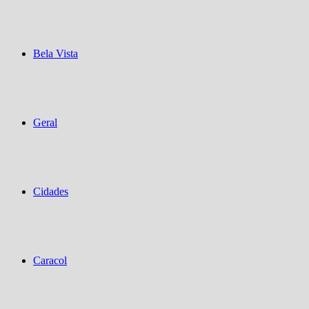
Bela Vista
Geral
Cidades
Caracol