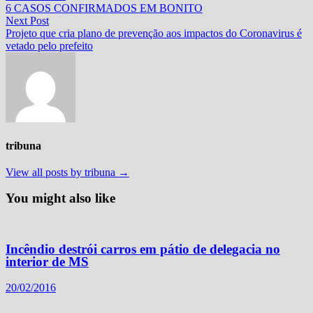
post:
6 CASOS CONFIRMADOS EM BONITO
de
Next
Next Post
Post
post:
Projeto que cria plano de prevenção aos impactos do Coronavirus é
vetado pelo prefeito
tribuna
View all posts by tribuna →
You might also like
Incêndio destrói carros em pátio de delegacia no
interior de MS
20/02/2016