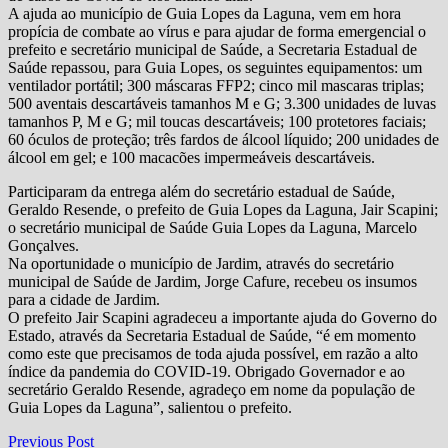
A ajuda ao município de Guia Lopes da Laguna, vem em hora
propícia de combate ao vírus e para ajudar de forma emergencial o
prefeito e secretário municipal de Saúde, a Secretaria Estadual de
Saúde repassou, para Guia Lopes, os seguintes equipamentos: um
ventilador portátil; 300 máscaras FFP2; cinco mil mascaras triplas;
500 aventais descartáveis tamanhos M e G; 3.300 unidades de luvas
tamanhos P, M e G; mil toucas descartáveis; 100 protetores faciais;
60 óculos de proteção; três fardos de álcool líquido; 200 unidades de
álcool em gel; e 100 macacões impermeáveis descartáveis.
Participaram da entrega além do secretário estadual de Saúde,
Geraldo Resende, o prefeito de Guia Lopes da Laguna, Jair Scapini;
o secretário municipal de Saúde Guia Lopes da Laguna, Marcelo
Gonçalves.
Na oportunidade o município de Jardim, através do secretário
municipal de Saúde de Jardim, Jorge Cafure, recebeu os insumos
para a cidade de Jardim.
O prefeito Jair Scapini agradeceu a importante ajuda do Governo do
Estado, através da Secretaria Estadual de Saúde, “é em momento
como este que precisamos de toda ajuda possível, em razão a alto
índice da pandemia do COVID-19. Obrigado Governador e ao
secretário Geraldo Resende, agradeço em nome da população de
Guia Lopes da Laguna”, salientou o prefeito.
Navegação
Previous
Previous Post