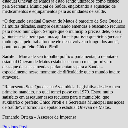
estadual Onevan de Matos já estão sendo utilizados como custeio
pela Secretaria Municipal de Saúde, englobando a aquisição de
medicamentos e equipamentos para as unidades de saúde.
“O deputado estadual Onevan de Matos é parceiro de Sete Quedas
há muitas décadas, sempre destinando emendas e buscando recursos
para nosso município. Sempre que o município precisa dele, o seu
gabinete está aberto para nos ajudar e é por isso que Sete Quedas é
muito grata pelo trabalho que ele desenvolve ao longo dos anos”,
pontuou o prefeito Chico Piroli.
Saúde –
Marca de seu trabalho político-parlamentar, o deputado
estadual Onevan de Matos estabeleceu como meta priorizar o
destaque de suas emendas parlamentares para a Saúde –
especialmente nesse momento de dificuldade que o mundo inteiro
atravessa.
“Represento Sete Quedas na Assembleia Legislativa desde o meu
primeiro mandato, no qual tomei posse em 1979. Estou muito
satisfeito em assegurar esses recursos para o município, que
auxiliarão o prefeito Chico Piroli e a Secretaria Municipal nas ações
de Saúde”, informou o deputado estadual Onevan de Matos.
Fernando Ortega – Assessor de Imprensa
Navegação
Previous
Previous Post