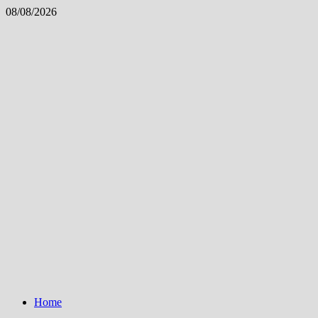
Skip
08/08/2026
to
content
Home