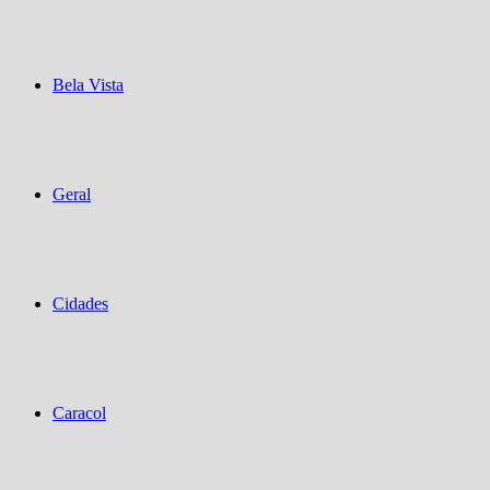
Bela Vista
Geral
Cidades
Caracol