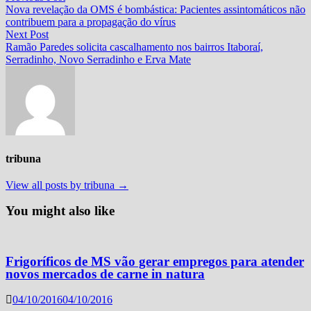
post:
Nova revelação da OMS é bombástica: Pacientes assintomáticos não
de
contribuem para a propagação do vírus
Post
Next
Next Post
post:
Ramão Paredes solicita cascalhamento nos bairros Itaboraí,
Serradinho, Novo Serradinho e Erva Mate
tribuna
View all posts by tribuna →
You might also like
Frigoríficos de MS vão gerar empregos para atender
novos mercados de carne in natura
04/10/2016
04/10/2016