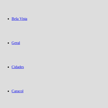
Bela Vista
Geral
Cidades
Caracol