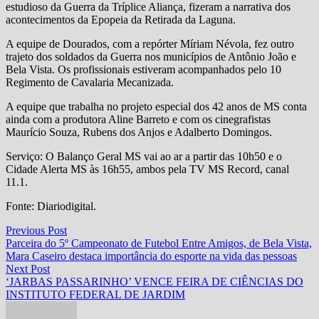
estudioso da Guerra da Tríplice Aliança, fizeram a narrativa dos
acontecimentos da Epopeia da Retirada da Laguna.
A equipe de Dourados, com a repórter Míriam Névola, fez outro
trajeto dos soldados da Guerra nos municípios de Antônio João e
Bela Vista. Os profissionais estiveram acompanhados pelo 10
Regimento de Cavalaria Mecanizada.
A equipe que trabalha no projeto especial dos 42 anos de MS conta
ainda com a produtora Aline Barreto e com os cinegrafistas
Maurício Souza, Rubens dos Anjos e Adalberto Domingos.
Serviço: O Balanço Geral MS vai ao ar a partir das 10h50 e o
Cidade Alerta MS às 16h55, ambos pela TV MS Record, canal
11.1.
Fonte: Diariodigital.
Navegação
Previous
Previous Post
post:
Parceira do 5º Campeonato de Futebol Entre Amigos, de Bela Vista,
de
Mara Caseiro destaca importância do esporte na vida das pessoas
Post
Next
Next Post
post:
‘JARBAS PASSARINHO’ VENCE FEIRA DE CIÊNCIAS DO
INSTITUTO FEDERAL DE JARDIM