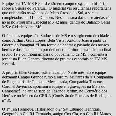
Equipes da TV MS Record estão em campo resgatando histórias
sobre a Guerra do Paraguai. O material vai resultar nas reportagens
que celebrarão os 42 anos de Mato Grosso do Sul, a serem
completados em 11 de Outubro. Nesta mesma data, as matérias vão
ao ar no Programa Especial MS 42 anos, dentro do Balanço Geral
MS e Cidade Alerta MS.
O foco das equipes é o Sudoeste de MS e o surgimento de cidades
como Jardim , Guia Lopes, Bela Vista , Antônio João a partir da
Guerra do Paraguai. “Uma forma de honrar o passado dos nossos
heróis e dos que lutaram por defender o território brasileiro no final
século 19 e contribuiram para o povoamento de MS”, comenta a
jornalista Ellen Genaro, diretora de projetos especiais da TV MS
Record.
A própria Ellen Genaro está em campo. Neste mês, ela e equipe
deixaram Campo Grande rumo a Jardim. Militares da 4ª Companhia
de Engenharia de Combate Mecanizada, Companhia Tenente-
Coronel Juvêncio, apoiaram a equipe em gravações na Mata do
Cambaracê, na antiga sede da Fazenda Jardim, no Cemitério dos
Heróis e no Museu da CER-3 (Comissão de Estradas de Rodagem
n° 3).
O 1º Ten Henrique, Historiador, o 2º Sgt Eduardo Henrique,
Geógrafo, o Cel R1 Fernando, antigo Cmt Cia, e o Cap R1 Mattos,