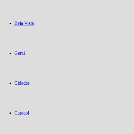
Bela Vista
Geral
Cidades
Caracol