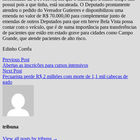
possui pois a que tinha, está sucateada. O Deputado prontamente
atendeu o pedido do Vereador Gutierres e disponibilizou uma
emenda no valor de R$ 70.000,00 para complementar junto de
emendas de outros Deputados para que em breve Bela Vista possa
contar com o veículo, que é de suma importância para transferências
de pacientes que estão em estado grave para cidades como Campo
Grande, que atende pacientes de alto risco.
Edinho Corrêa
Navegação
Previous
Previous Post
post:
Abertas as inscrições para cursos intensivos
de
Next
Next Post
Post
post:
Pecuarista perde R$ 2 milhões com morte de 1,1 mil cabeças de
gado
tribuna
View all posts by tribuna →