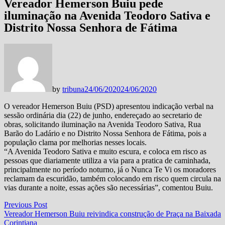
Vereador Hemerson Buiu pede
iluminação na Avenida Teodoro Sativa e
Distrito Nossa Senhora de Fátima
by
tribuna
24/06/2020
24/06/2020
O vereador Hemerson Buiu (PSD) apresentou indicação verbal na
sessão ordinária dia (22) de junho, endereçado ao secretario de
obras, solicitando iluminação na Avenida Teodoro Sativa, Rua
Barão do Ladário e no Distrito Nossa Senhora de Fátima, pois a
população clama por melhorias nesses locais.
“A Avenida Teodoro Sativa e muito escura, e coloca em risco as
pessoas que diariamente utiliza a via para a pratica de caminhada,
principalmente no período noturno, já o Nunca Te Vi os moradores
reclamam da escuridão, também colocando em risco quem circula na
vias durante a noite, essas ações são necessárias”, comentou Buiu.
Navegação
Previous
Previous Post
post:
Vereador Hemerson Buiu reivindica construção de Praça na Baixada
de
Corintiana