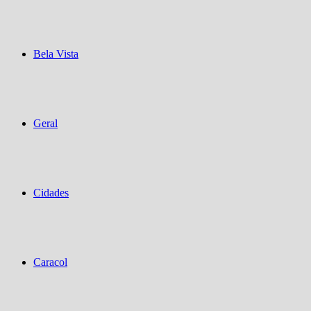
Bela Vista
Geral
Cidades
Caracol