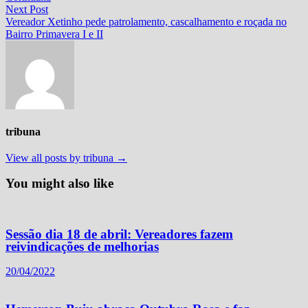
Post
Next
Next Post
post:
Vereador Xetinho pede patrolamento, cascalhamento e roçada no
Bairro Primavera I e II
tribuna
View all posts by tribuna →
You might also like
Sessão dia 18 de abril: Vereadores fazem
reivindicações de melhorias
20/04/2022