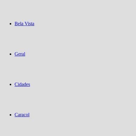
Bela Vista
Geral
Cidades
Caracol