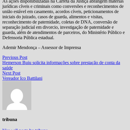
As ações disponibilizadas na Carreta da Justiça abrangem matérias
jurídicas cíveis e criminais como conversões e reconhecimentos de
união estável em casamento, acordos cíveis, peticionamentos de
iniciais do juizado, casos de guarda, alimentos e visitas,
reconhecimento de paternidade, coletas de DNA, conversão de
separação judicial em divorcio, investigação de paternidade e
guarda, além de atendimentos de parceiros, do Ministério Público e
Defensoria Pública estadual.
Ademir Mendonça – Assessor de Imprensa
Navegação
Previous
Previous Post
post:
Hemerson Buiu solicita informações sobre prestação de conta da
de
saúde
Post
Next
Next Post
post:
Vereador Ico Battilani
tribuna