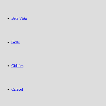
Bela Vista
Geral
Cidades
Caracol