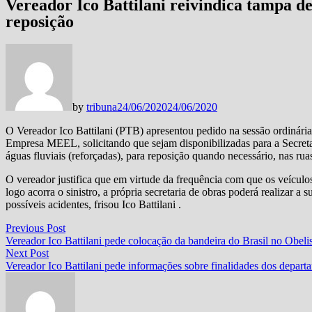
Vereador Ico Battilani reivindica tampa de 
reposição
by
tribuna
24/06/2020
24/06/2020
O Vereador Ico Battilani (PTB) apresentou pedido na sessão ordinári
Empresa MEEL, solicitando que sejam disponibilizadas para a Secretar
águas fluviais (reforçadas), para reposição quando necessário, nas ru
O vereador justifica que em virtude da frequência com que os veículo
logo acorra o sinistro, a própria secretaria de obras poderá realizar 
possíveis acidentes, frisou Ico Battilani .
Navegação
Previous
Previous Post
post:
Vereador Ico Battilani pede colocação da bandeira do Brasil no Obeli
de
Next
Next Post
Post
post:
Vereador Ico Battilani pede informações sobre finalidades dos depart