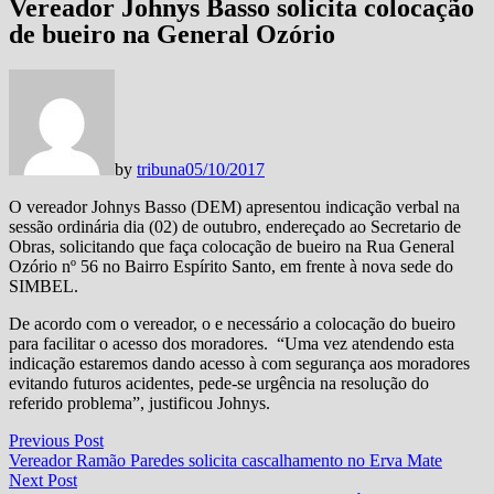
Vereador Johnys Basso solicita colocação
de bueiro na General Ozório
by
tribuna
05/10/2017
O vereador Johnys Basso (DEM) apresentou indicação verbal na
sessão ordinária dia (02) de outubro, endereçado ao Secretario de
Obras, solicitando que faça colocação de bueiro na Rua General
Ozório nº 56 no Bairro Espírito Santo, em frente à nova sede do
SIMBEL.
De acordo com o vereador, o e necessário a colocação do bueiro
para facilitar o acesso dos moradores. “Uma vez atendendo esta
indicação estaremos dando acesso à com segurança aos moradores
evitando futuros acidentes, pede-se urgência na resolução do
referido problema”, justificou Johnys.
Navegação
Previous
Previous Post
post:
Vereador Ramão Paredes solicita cascalhamento no Erva Mate
de
Next
Next Post