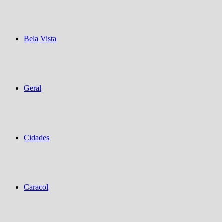
Bela Vista
Geral
Cidades
Caracol