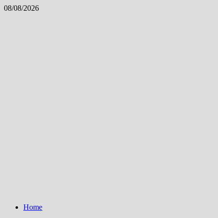
Skip
08/08/2026
to
content
Home