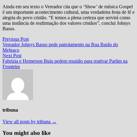
Ainda em seu texto o Vereador cita que o ‘Show’ de música Gospel
é um importante acontecimento cultural, uma verdadeira festa de fé e
alegria do povo cristão. “E temos a plena certeza que servirá como
uma instância de reafirmação dos valores cristãos”, conclui Johnys
Basso.
Navegação
Previous
Previous Post
post:
Vereador Johnys Basso pede patrolamento na Rua Barão do
de
Melgaço
Post
Next
Next Post
post:
Fabrizia e Hemerson Buiu pedem reunião para reativar Parlim na
Fronteira
tribuna
View all posts by tribuna →
You might also like