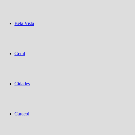
Bela Vista
Geral
Cidades
Caracol