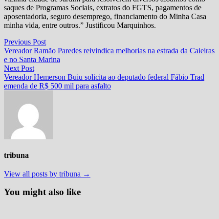
saques de Programas Sociais, extratos do FGTS, pagamentos de
aposentadoria, seguro desemprego, financiamento do Minha Casa
minha vida, entre outros.” Justificou Marquinhos.
Navegação
Previous
Previous Post
post:
Vereador Ramão Paredes reivindica melhorias na estrada da Caieiras
de
e no Santa Marina
Post
Next
Next Post
post:
Vereador Hemerson Buiu solicita ao deputado federal Fábio Trad
emenda de R$ 500 mil para asfalto
tribuna
View all posts by tribuna →
You might also like