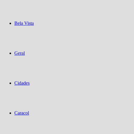
Bela Vista
Geral
Cidades
Caracol