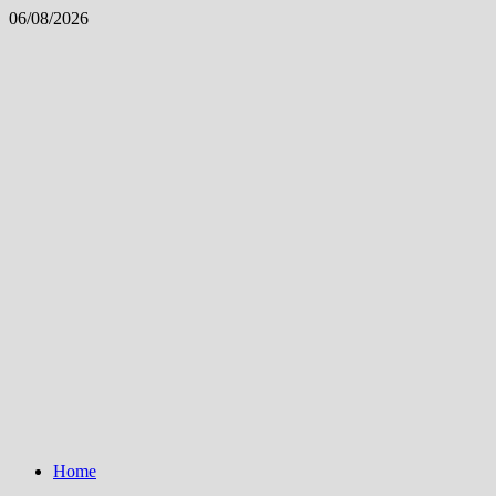
Skip
06/08/2026
to
content
Home