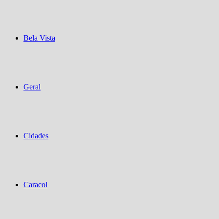
Bela Vista
Geral
Cidades
Caracol