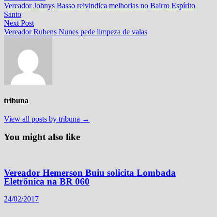
post:
Vereador Johnys Basso reivindica melhorias no Bairro Espírito
de
Santo
Post
Next
Next Post
post:
Vereador Rubens Nunes pede limpeza de valas
tribuna
View all posts by tribuna →
You might also like
Vereador Hemerson Buiu solicita Lombada
Eletrônica na BR 060
24/02/2017