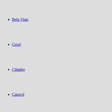
Bela Vista
Geral
Cidades
Caracol