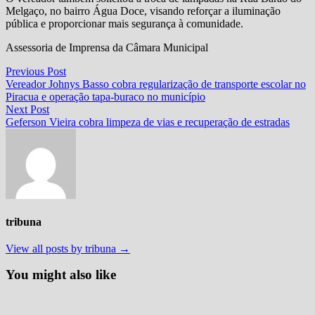
Melgaço, no bairro Água Doce, visando reforçar a iluminação
pública e proporcionar mais segurança à comunidade.
Assessoria de Imprensa da Câmara Municipal
Navegação
Previous
Previous Post
post:
Vereador Johnys Basso cobra regularização de transporte escolar no
de
Piracua e operação tapa-buraco no município
Post
Next
Next Post
post:
Geferson Vieira cobra limpeza de vias e recuperação de estradas
tribuna
View all posts by tribuna →
You might also like