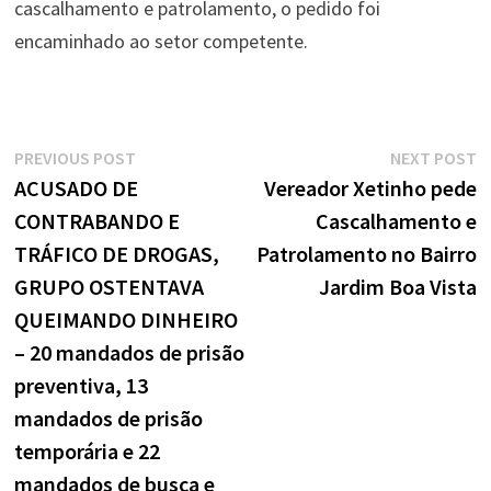
cascalhamento e patrolamento, o pedido foi
encaminhado ao setor competente.
Navegação
Previous
N
PREVIOUS POST
NEXT POST
de
post:
p
ACUSADO DE
Vereador Xetinho pede
CONTRABANDO E
Cascalhamento e
Post
TRÁFICO DE DROGAS,
Patrolamento no Bairro
GRUPO OSTENTAVA
Jardim Boa Vista
QUEIMANDO DINHEIRO
– 20 mandados de prisão
preventiva, 13
mandados de prisão
temporária e 22
mandados de busca e