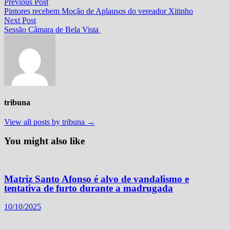
Navegação
Previous
Previous Post
post:
Pintores recebem Moção de Aplausos do vereador Xitinho
de
Next
Next Post
Post
post:
Sessão Câmara de Bela Vista
tribuna
View all posts by tribuna →
You might also like
Matriz Santo Afonso é alvo de vandalismo e
tentativa de furto durante a madrugada
10/10/2025