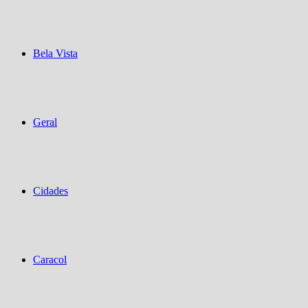
Bela Vista
Geral
Cidades
Caracol