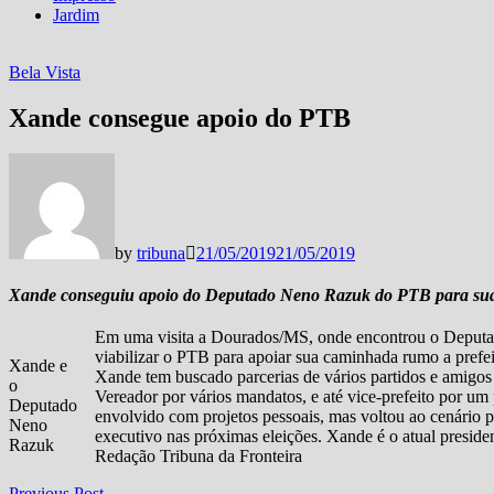
Jardim
Bela Vista
Xande consegue apoio do PTB
by
tribuna
21/05/2019
21/05/2019
Xande conseguiu apoio do Deputado Neno Razuk do PTB para sua 
Em uma visita a Dourados/MS, onde encontrou o Deputad
viabilizar o PTB para apoiar sua caminhada rumo a prefei
Xande e
Xande tem buscado parcerias de vários partidos e amigos
o
Vereador por vários mandatos, e até vice-prefeito por um
Deputado
envolvido com projetos pessoais, mas voltou ao cenário p
Neno
executivo nas próximas eleições. Xande é o atual presi
Razuk
Redação Tribuna da Fronteira
Previous
Previous Post