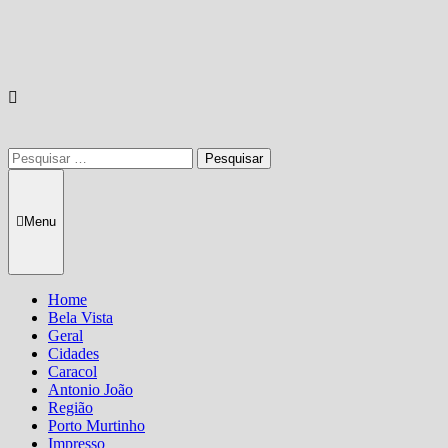
Pesquisar
por:
Menu
Home
Bela Vista
Geral
Cidades
Caracol
Antonio João
Região
Porto Murtinho
Impresso