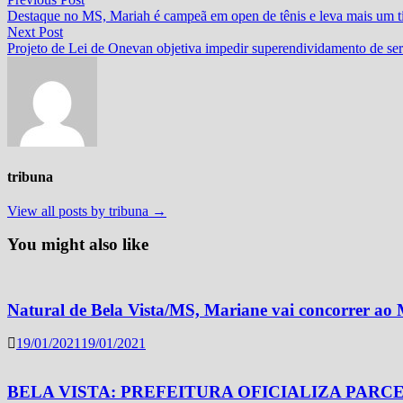
Navegação
post:
Destaque no MS, Mariah é campeã em open de tênis e leva mais um tí
de
Next
Next Post
Post
post:
Projeto de Lei de Onevan objetiva impedir superendividamento de ser
tribuna
View all posts by tribuna →
You might also like
Natural de Bela Vista/MS, Mariane vai concorrer ao 
19/01/2021
19/01/2021
BELA VISTA: PREFEITURA OFICIALIZA PARC