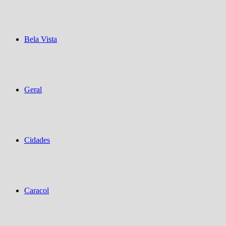
Bela Vista
Geral
Cidades
Caracol