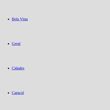
Bela Vista
Geral
Cidades
Caracol