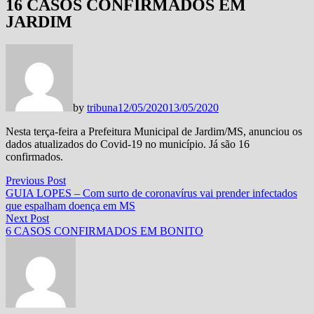
16 CASOS CONFIRMADOS EM
JARDIM
by
tribuna
12/05/2020
13/05/2020
Nesta terça-feira a Prefeitura Municipal de Jardim/MS, anunciou os
dados atualizados do Covid-19 no município. Já são 16
confirmados.
Navegação
Previous
Previous Post
post:
GUIA LOPES – Com surto de coronavírus vai prender infectados
de
que espalham doença em MS
Post
Next
Next Post
post:
6 CASOS CONFIRMADOS EM BONITO