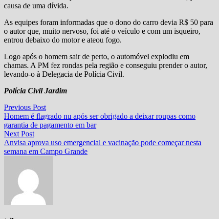
causa de uma dívida.
As equipes foram informadas que o dono do carro devia R$ 50 para
o autor que, muito nervoso, foi até o veículo e com um isqueiro,
entrou debaixo do motor e ateou fogo.
Logo após o homem sair de perto, o automóvel explodiu em
chamas. A PM fez rondas pela região e conseguiu prender o autor,
levando-o à Delegacia de Polícia Civil.
Polícia Civil Jardim
Navegação
Previous
Previous Post
post:
Homem é flagrado nu após ser obrigado a deixar roupas como
de
garantia de pagamento em bar
Post
Next
Next Post
post:
Anvisa aprova uso emergencial e vacinação pode começar nesta
semana em Campo Grande