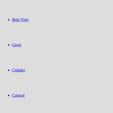
Bela Vista
Geral
Cidades
Caracol